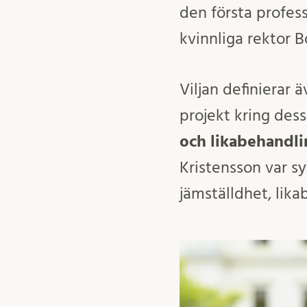
den första profes
kvinnliga rektor B
Viljan definierar 
projekt kring dess
och likabehandli
Kristensson var s
jämställdhet, lika