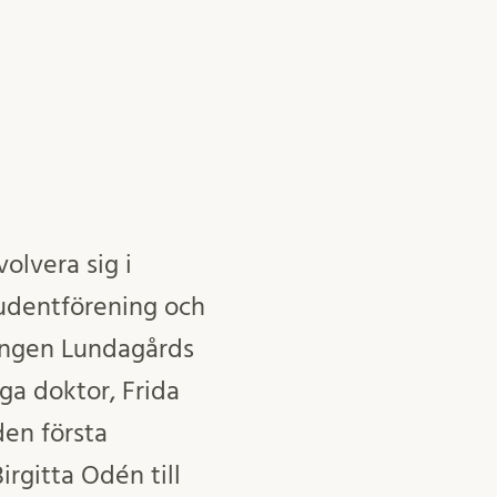
volvera sig i
tudentförening och
ningen Lundagårds
iga doktor, Frida
en första
irgitta Odén till