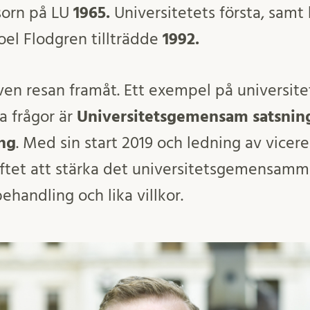
sorn på LU
1965.
Universitetets första, samt h
oel Flodgren tillträdde
1992.
även resan framåt. Ett exempel på universite
a frågor är
Universitetsgemensam satsning
ng
. Med sin start 2019 och ledning av vicer
yftet att stärka det universitetsgemensamm
behandling och lika villkor.