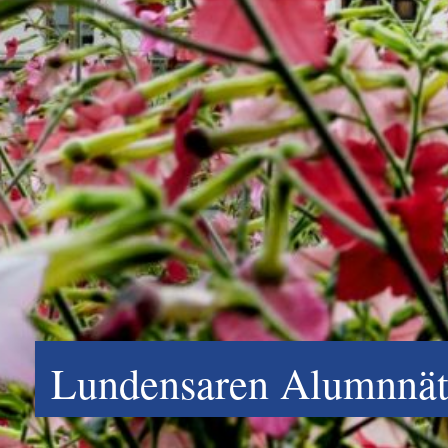
Lundensaren Alumnnätv