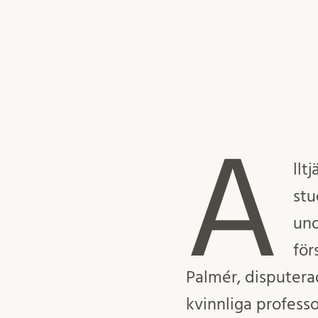
A
llt
stu
un
för
Palmér, disputer
kvinnliga professo