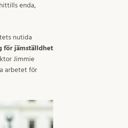
ittills enda,
tets nutida
 för jämställdhet
ektor Jimmie
a arbetet för