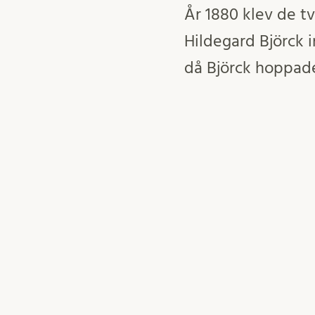
År 1880 klev de t
Hildegard Björck i
då Björck hoppade