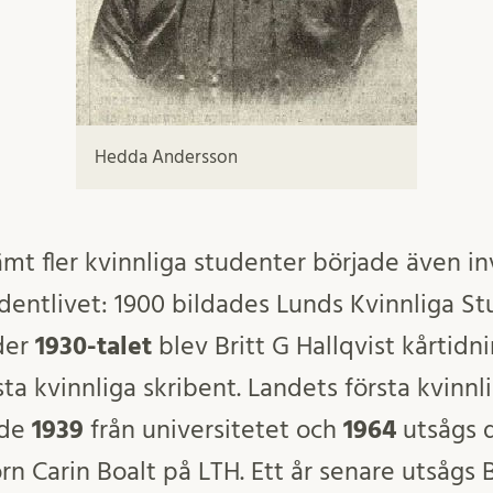
Hedda Andersson
jämt fler kvinnliga studenter började även in
dentlivet: 1900 bildades Lunds Kvinnliga S
der
1930-talet
blev Britt G Hallqvist kårtid
sta kvinnliga skribent. Landets första kvinnl
ade
1939
från universitetet och
1964
utsågs d
rn Carin Boalt på LTH. Ett år senare utsågs B