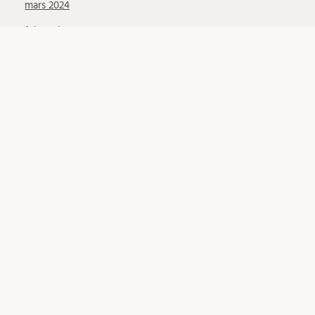
mars 2024
februari 2024
oktober 2023
september 2023
juni 2023
maj 2023
april 2023
mars 2023
februari 2023
januari 2023
november 2022
oktober 2022
juni 2022