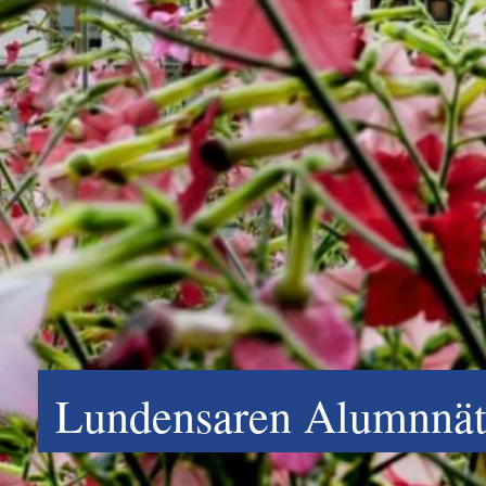
Lundensaren Alumnnätv