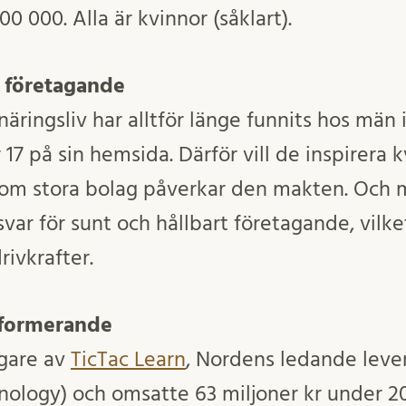
0 000. Alla är kvinnor (såklart).
t företagande
äringsliv har alltför länge funnits hos män
17 på sin hemsida. Därför vill de inspirera 
rsom stora bolag påverkar den makten. Och
ar för sunt och hållbart företagande, vilke
rivkrafter.
 formerande
ägare av
TicTac Learn
, Nordens ledande leve
nology) och omsatte 63 miljoner kr under 20