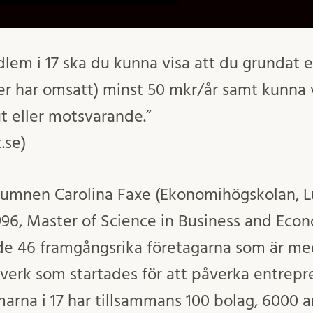
dlem i 17 ska du kunna visa att du grundat et
er har omsatt) minst 50 mkr/år samt kunna v
t eller motsvarande.”
.se)
umnen Carolina Faxe (Ekonomihögskolan, Lu
996, Master of Science in Business and Econ
de 46 framgångsrika företagarna som är med
tverk som startades för att påverka entrepr
rna i 17 har tillsammans 100 bolag, 6000 a