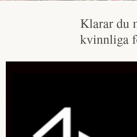
Klarar du 
kvinnliga 