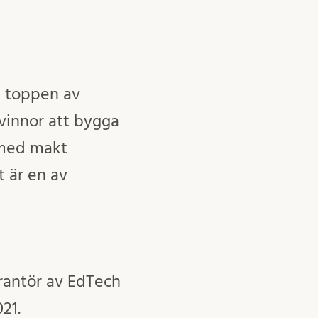
 i toppen av
kvinnor att bygga
 med makt
t är en av
rantör av EdTech
21.