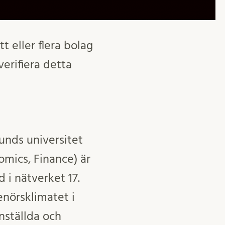
t eller flera bolag
erifiera detta
nds universitet
omics, Finance) är
 i nätverket 17.
enörsklimatet i
nställda och