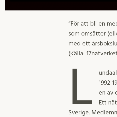
”För att bli en me
som omsätter (ell
med ett årsbokslu
(Källa: 17natverket
L
undaal
1992-1
en av 
Ett nä
Sverige. Medlemma