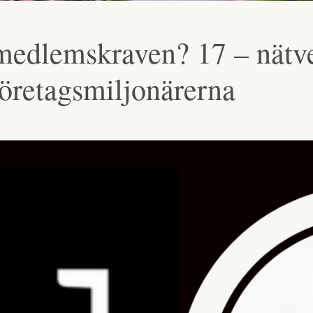
medlemskraven? 17 – nätve
företagsmiljonärerna