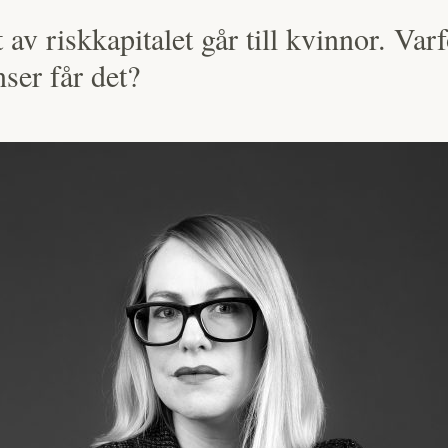
av riskkapitalet går till kvinnor. Varf
ser får det?