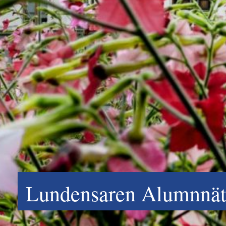
Lundensaren Alumnnätv